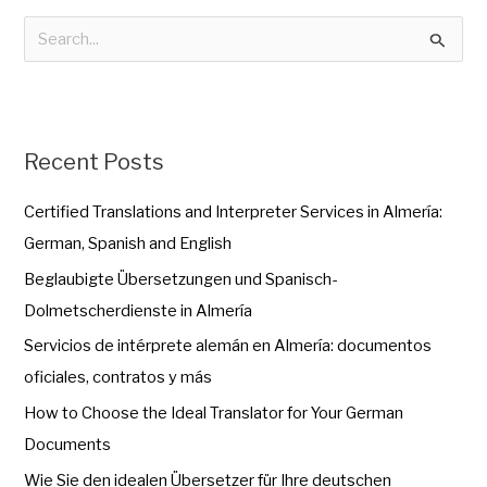
B
u
s
c
Recent Posts
a
r
Certified Translations and Interpreter Services in Almería:
p
German, Spanish and English
o
Beglaubigte Übersetzungen und Spanisch-
r
Dolmetscherdienste in Almería
:
Servicios de intérprete alemán en Almería: documentos
oficiales, contratos y más
How to Choose the Ideal Translator for Your German
Documents
Wie Sie den idealen Übersetzer für Ihre deutschen