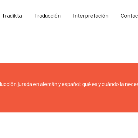
Tradikta
Traducción
Interpretación
Contac
ucción jurada en alemán y español: qué es y cuándo la nece