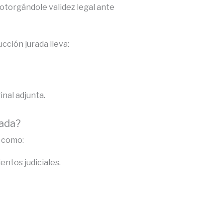
, otorgándole validez legal ante
cción jurada lleva:
nal adjunta.
rada?
s como:
ntos judiciales.