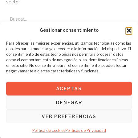
sector.
Buscar
Gestionar consentimiento
Entradas recientes
Errores comunes al traducir
Para ofrecer las mejores experiencias, utilizamos tecnologías como las
documentos del español al
cookies para almacenar y/o acceder a la información del dispositivo. El
consentimiento de estas tecnologías nos permitirá procesar datos
alemán
como el comportamiento de navegación o las identificaciones únicas
en este sitio. No consentir o retirar el consentimiento, puede afectar
negativamente a ciertas características y funciones.
¿Por qué es importante contratar
ACEPTAR
un traductor profesional de
alemán a español?
DENEGAR
VER PREFERENCIAS
Traducción jurada en alemán y
Política de cookies
Políticas de Privacidad
español: qué es y cuándo la